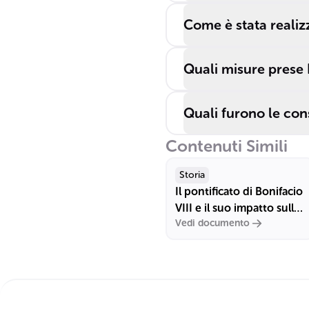
Come è stata realizz
Quali misure prese 
Quali furono le co
Contenuti Simili
Storia
Il pontificato di Bonifacio
VIII e il suo impatto sulla
Vedi documento
storia del Papato