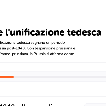
e l'unificazione tedesca
unificazione tedesca segnano un periodo
russia post-1848. Con l'espansione prussiana e
franco-prussiana, la Prussia si afferma come
 interne e la politica estera di Bismarck,
le, contribuiscono a plasmare l'Impero tedesco
europeo fino al cambio di leadership con