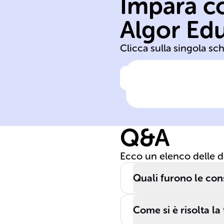
Impara co
Algor Ed
Prussia Zollvere
Clicca sulla singola sc
Clicca per vedere la ris
Dopo il 1848, la
______ iniziò u
periodo di
Q&A
crescita
industriale e si 
Ecco un elenco delle 
allo ______,
favorendo il
Quali furono le con
commercio tra g
stati tedeschi.
Come si è risolta la