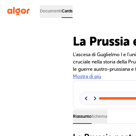
Documenti
Cards
La Prussia 
L'ascesa di Guglielmo I e l'
cruciale nella storia della P
le guerre austro-prussiana e 
potenza dominante. Le riforme
Mostra di più
inclusa la legislazione socia
e a ridisegnare l'equilibrio 
Guglielmo II.
Riassunto
Schema