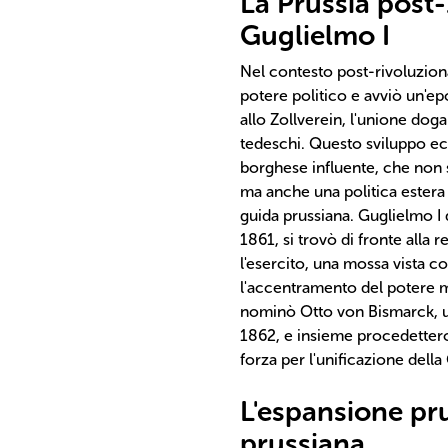
La Prussia post-
Guglielmo I
Nel contesto post-rivoluziona
potere politico e avviò un'epo
allo Zollverein, l'unione doga
tedeschi. Questo sviluppo ec
borghese influente, che non s
ma anche una politica estera
guida prussiana. Guglielmo I 
1861, si trovò di fronte alla 
l'esercito, una mossa vista co
l'accentramento del potere m
nominò Otto von Bismarck, u
1862, e insieme procedettero 
forza per l'unificazione dell
L'espansione pru
prussiana