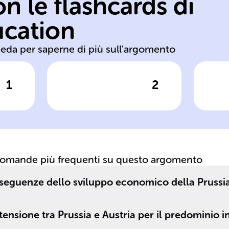
n le flashcards di
un
su
ucation
in
Otto Germania
A
heda per saperne di più sull'argomento
1
2
posta
Clicca per vedere la risposta
Clic
Nonostante le
Ob
n
resistenze,
Pr
Guglielmo I
G
incaricò ______
unì
von Bismarck, un
domande più frequenti su questo argomento
conservatore, di
procedere con la
seguenze dello sviluppo economico della Prussia
li
riforma militare e
la politica di
 tensione tra Prussia e Austria per il predominio 
unificazione della