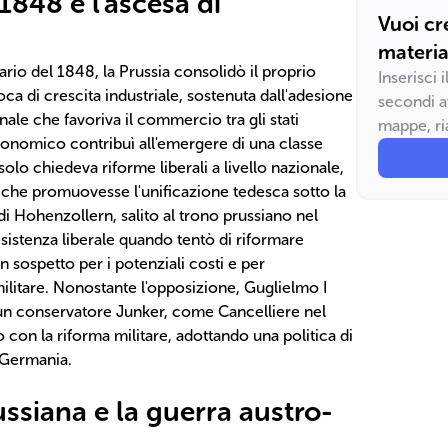
1848 e l'ascesa di
Vuoi cr
materia
rio del 1848, la Prussia consolidò il proprio
Inserisci 
ca di crescita industriale, sostenuta dall'adesione
secondi a
nale che favoriva il commercio tra gli stati
mappe, ria
onomico contribuì all'emergere di una classe
olo chiedeva riforme liberali a livello nazionale,
 che promuovesse l'unificazione tedesca sotto la
di Hohenzollern, salito al trono prussiano nel
resistenza liberale quando tentò di riformare
n sospetto per i potenziali costi e per
ilitare. Nonostante l'opposizione, Guglielmo I
n conservatore Junker, come Cancelliere nel
con la riforma militare, adottando una politica di
a Germania.
ssiana e la guerra austro-